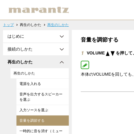
トップ
再生のしかた
再生のしかた
はじめに
音量を調節する
接続のしかた
VOLUME
を押して
再生のしかた
再生のしかた
本体のVOLUMEを回して
電源を入れる
音声を出力するスピーカー
を選ぶ
入力ソースを選ぶ
音量を調節する
一時的に音を消す（ミュー