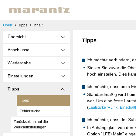
Oben
Tipps
Inhalt
Übersicht
Tipps
Anschlüsse
Ich möchte verhindern, da
Wiedergabe
Stellen Sie zuvor die Obe
hoch einstellen. Dies kan
Einstellungen
Ich möchte, dass beim Ein
Tipps
Standardmäßig wird beim 
Tipps
war. Um eine feste Lautst
(
,
Lautstärke
Link
Einschalt
Fehlersuche
Ich möchte, dass der Sub
Zurücksetzen auf die
Werkseinstellungen
In Abhängigkeit von den
Option “LFE+Main” einges