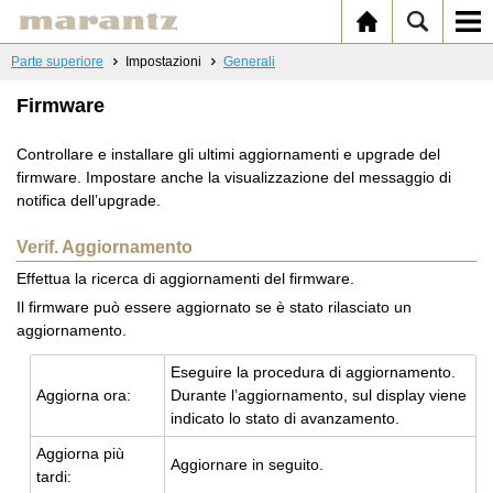
Parte superiore
Impostazioni
Generali
Firmware
Controllare e installare gli ultimi aggiornamenti e upgrade del
firmware. Impostare anche la visualizzazione del messaggio di
notifica dell’upgrade.
Verif. Aggiornamento
Effettua la ricerca di aggiornamenti del firmware.
Il firmware può essere aggiornato se è stato rilasciato un
aggiornamento.
Ese­gui­re la pro­ce­du­ra di ag­gior­na­men­to.
Ag­gior­na ora:
Du­ran­te l’ag­gior­na­men­to, sul di­splay viene
in­di­ca­to lo stato di avan­za­men­to.
Ag­gior­na più
Ag­gior­na­re in se­gui­to.
tardi: