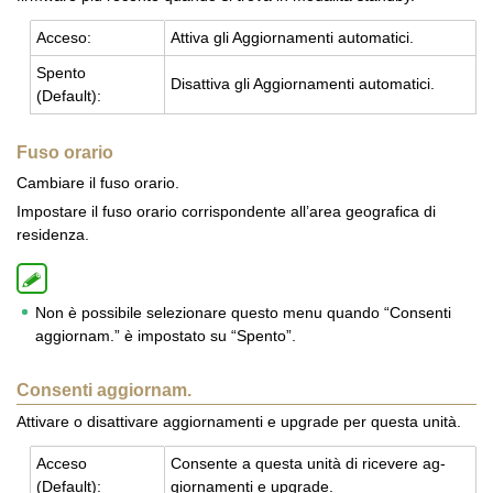
Ac­ce­so:
At­ti­va gli Ag­gior­na­men­ti au­to­ma­ti­ci.
Spen­to
Di­sat­ti­va gli Ag­gior­na­men­ti au­to­ma­ti­ci.
(De­fault):
Fuso orario
Cambiare il fuso orario.
Impostare il fuso orario corrispondente all’area geografica di
residenza.
Non è possibile selezionare questo menu quando “Consenti
aggiornam.” è impostato su “Spento”.
Consenti aggiornam.
Attivare o disattivare aggiornamenti e upgrade per questa unità.
Ac­ce­so
Con­sen­te a que­sta unità di ri­ce­ve­re ag­
(De­fault):
gior­na­men­ti e up­gra­de.