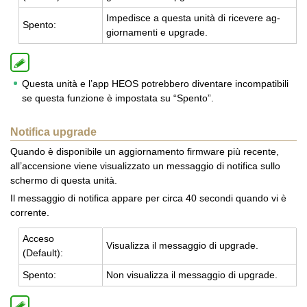
Im­pe­di­sce a que­sta unità di ri­ce­ve­re ag­
Spen­to:
gior­na­men­ti e up­gra­de.
Questa unità e l’app HEOS potrebbero diventare incompatibili
se questa funzione è impostata su “Spento”.
Notifica upgrade
Quando è disponibile un aggiornamento firmware più recente,
all’accensione viene visualizzato un messaggio di notifica sullo
schermo di questa unità.
Il messaggio di notifica appare per circa 40 secondi quando vi è
corrente.
Ac­ce­so
Vi­sua­liz­za il mes­sag­gio di up­gra­de.
(De­fault):
Spen­to:
Non vi­sua­liz­za il mes­sag­gio di up­gra­de.