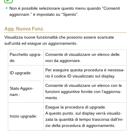
Non è possibile selezionare questo menu quando “Consenti
aggiornam.” è impostato su “Spento”.
Agg. Nuova Funz.
Visualizza nuove funzionalità che possono essere scaricate
sull’unità ed esegue un aggiornamento.
Pac­chet­to up­gra­
Con­sen­te di vi­sua­liz­za­re un elen­co delle
de:
voci da ag­gior­na­re.
Per ese­gui­re que­sta pro­ce­du­ra è ne­ces­sa­
ID up­gra­de:
rio il co­di­ce ID vi­sua­liz­za­to sul di­splay.
Con­sen­te di vi­sua­liz­za­re un elen­co con le
Stato Ag­gior­
fun­zio­ni ag­giun­ti­ve for­ni­te con l’ag­gior­na­
nam.:
men­to.
Ese­gue la pro­ce­du­ra di up­gra­de.
A que­sto punto, sul di­splay verrà vi­sua­liz­
Ini­zio up­gra­de:
za­ta la quan­ti­tà di tempo tra­scor­sa dal­l’i­ni­
zio della pro­ce­du­ra di ag­gior­na­men­to.