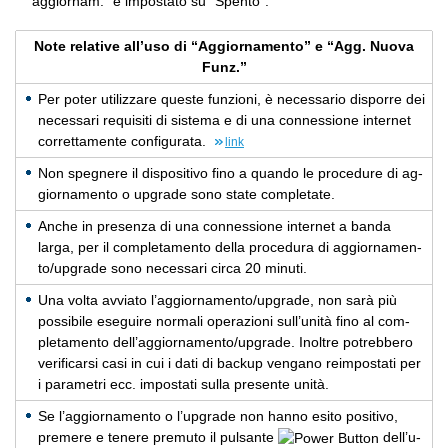
aggiornam.” è impostato su “Spento”.
Note relative all’uso di “Aggiornamento” e “Agg. Nuova
Funz.”
Per poter uti­liz­za­re que­ste fun­zio­ni, è ne­ces­sa­rio di­spor­re dei
ne­ces­sa­ri re­qui­si­ti di si­ste­ma e di una con­nes­sio­ne in­ter­net
cor­ret­ta­men­te con­fi­gu­ra­ta.
link
Non spe­gne­re il di­spo­si­ti­vo fino a quan­do le pro­ce­du­re di ag­
gior­na­men­to o up­gra­de sono state com­ple­ta­te.
Anche in pre­sen­za di una con­nes­sio­ne in­ter­net a banda
larga, per il com­ple­ta­men­to della pro­ce­du­ra di ag­gior­na­men­
to/up­gra­de sono ne­ces­sa­ri circa 20 mi­nu­ti.
Una volta av­via­to l’ag­gior­na­men­to/up­gra­de, non sarà più
pos­si­bi­le ese­gui­re nor­ma­li ope­ra­zio­ni sul­l’u­ni­tà fino al com­
ple­ta­men­to del­l’ag­gior­na­men­to/up­gra­de. Inol­tre po­treb­be­ro
ve­ri­fi­car­si casi in cui i dati di bac­kup ven­ga­no reim­po­sta­ti per
i pa­ra­me­tri ecc. im­po­sta­ti sulla pre­sen­te unità.
Se l’ag­gior­na­men­to o l’u­p­gra­de non hanno esito po­si­ti­vo,
pre­me­re e te­ne­re pre­mu­to il pul­san­te
del­l’u­