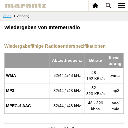
Oben
Anhang
Wiedergeben von Internetradio
Wiedergabefähige Radiosenderspezifikationen
Er­wei­
Ab­tast­fre­quenz
Bitra­te
te­rung
48 –
WMA
32/44,1/48 kHz
.wma
192 KBit/s
32 –
MP3
32/44,1/48 kHz
.mp3
320 KBit/s
48 - 320
.aac/
MPEG-4 AAC
32/44,1/48 kHz
kbps
.m4a